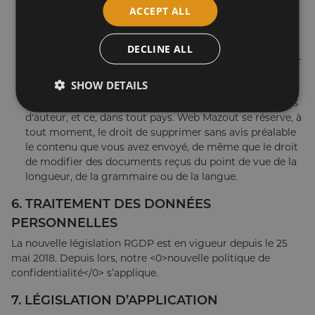
la modifier, copier, distribuer, envoyer, diffuser
ACCEPT ALL
publiquement, de la proposer ultérieurement,
reproduire, publier ;
le droit illimité d'exercer n'importe lequel des droits
DECLINE ALL
octroyés ci-dessus, directement ou par cession, en sous-
licence à des tiers. Les droits précités incluent le droit
SHOW DETAILS
d’exercer sur cette communication tous les droits de
propriété et, en particulier, les droits relevant des droits
d'auteur, et ce, dans tout pays. Web Mazout se réserve, à
tout moment, le droit de supprimer sans avis préalable
le contenu que vous avez envoyé, de même que le droit
de modifier des documents reçus du point de vue de la
longueur, de la grammaire ou de la langue.
6. TRAITEMENT DES DONNÉES
PERSONNELLES
La nouvelle législation RGDP est en vigueur depuis le 25
mai 2018. Depuis lors, notre <0>nouvelle politique de
confidentialité</0> s’applique.
7. LÉGISLATION D’APPLICATION