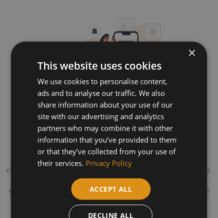
×
This website uses cookies
We use cookies to personalise content,
ads and to analyse our traffic. We also
share information about your use of our
site with our advertising and analytics
Un mazout plus propre et plus
partners who may combine it with other
information that you’ve provided to them
efficace
or that they’ve collected from your use of
Le Plus mazout améliore la performance de votre
their services.
Privacy Policy
chauffage tout en réduisant votre empreinte écologique.
Sa combustion plus propre permet de faire des
ACCEPT ALL
économies tout en prolongeant la durée de vie de votre
installation.
DECLINE ALL